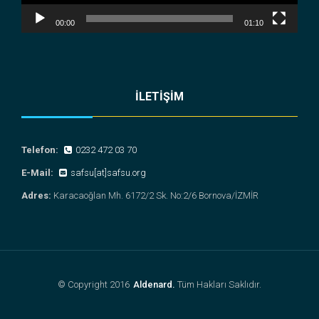
00:00
01:10
İLETİŞİM
Telefon:
0232 472 03 70
E-Mail:
safsu[at]safsu.org
Adres:
Karacaoğlan Mh. 6172/2 Sk. No:2/6 Bornova/İZMİR
© Copyright 2016
Aldenard
.
Tüm Hakları Saklıdır.