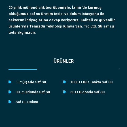
20 yıllık mühendislik tecrübemizle, İzmir'de kurmuş
olduğumuz saf su üretim tesisi ve dolum istasyonu ile
sektörün ihtiyaçlarına cevap veriyoruz. Kaliteli ve güvenilir
ürünleriyle TemizSu Teknoloji Kimya San. Tic Ltd. Şti saf su
tedarikçinizdir.
ÜRÜNLER
1 Lt Şişede Saf Su
1000 Lt IBC Tankta Saf Su
30 Lt Bidonda Saf Su
60 Lt Bidonda Saf Su
Saf Su Dolum