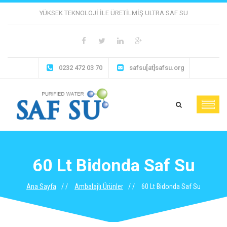
YÜKSEK TEKNOLOJI ILE ÜRETILMIŞ ULTRA SAF SU
0232 472 03 70
safsu[at]safsu.org
60 Lt Bidonda Saf Su
Ana Sayfa
Ambalajlı Ürünler
60 Lt Bidonda Saf Su