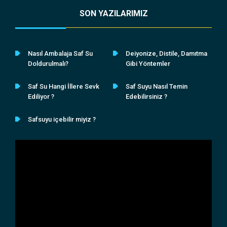
SON YAZILARIMIZ
Nasıl Ambalaja Saf Su
Deiyonize, Distile, Damıtma
Doldurulmalı?
Gibi Yöntemler
Saf Su Hangi İllere Sevk
Saf Suyu Nasıl Temin
Ediliyor ?
Edebilirsiniz ?
Safsuyu içebilir miyiz ?
Video
oynatıcı