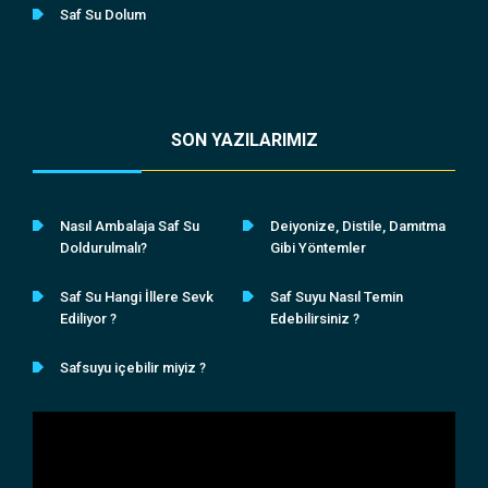
Saf Su Dolum
SON YAZILARIMIZ
Nasıl Ambalaja Saf Su
Deiyonize, Distile, Damıtma
Doldurulmalı?
Gibi Yöntemler
Saf Su Hangi İllere Sevk
Saf Suyu Nasıl Temin
Ediliyor ?
Edebilirsiniz ?
Safsuyu içebilir miyiz ?
Video
oynatıcı