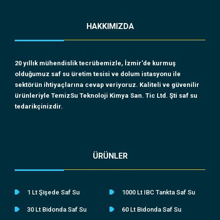
HAKKIMIZDA
20 yıllık mühendislik tecrübemizle, İzmir'de kurmuş
olduğumuz saf su üretim tesisi ve dolum istasyonu ile
sektörün ihtiyaçlarına cevap veriyoruz. Kaliteli ve güvenilir
ürünleriyle TemizSu Teknoloji Kimya San. Tic Ltd. Şti saf su
tedarikçinizdir.
ÜRÜNLER
1 Lt Şişede Saf Su
1000 Lt IBC Tankta Saf Su
30 Lt Bidonda Saf Su
60 Lt Bidonda Saf Su