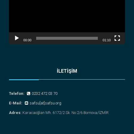
00:00
01:10
İLETİŞİM
Telefon:
0232 472 03 70
E-Mail:
safsu[at]safsu.org
Adres:
Karacaoğlan Mh. 6172/2 Sk. No:2/6 Bornova/İZMİR