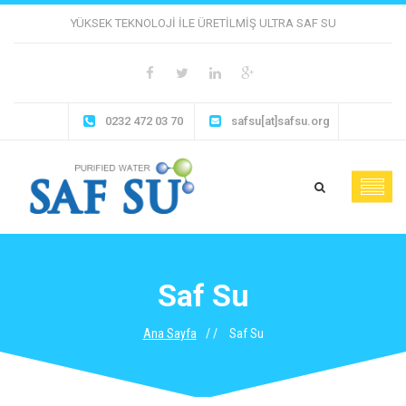
YÜKSEK TEKNOLOJI ILE ÜRETILMIŞ ULTRA SAF SU
0232 472 03 70
safsu[at]safsu.org
Saf Su
Ana Sayfa
Saf Su