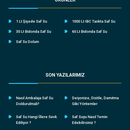
1 Lt Şişede Saf Su
1000 Lt IBC Tankta Saf Su
30 Lt Bidonda Saf Su
60 Lt Bidonda Saf Su
Saf Su Dolum
SON YAZILARIMIZ
Nasıl Ambalaja Saf Su
Deiyonize, Distile, Damıtma
Doldurulmalı?
Gibi Yöntemler
Saf Su Hangi İllere Sevk
Saf Suyu Nasıl Temin
Ediliyor ?
Edebilirsiniz ?