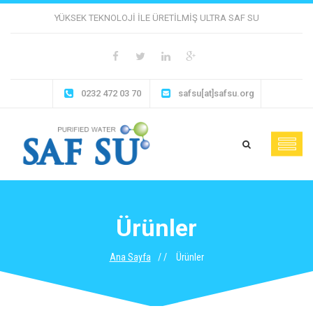
YÜKSEK TEKNOLOJI ILE ÜRETILMIŞ ULTRA SAF SU
0232 472 03 70
safsu[at]safsu.org
Ürünler
Ana Sayfa
Ürünler