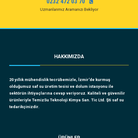
0232 472 03 70
Uzmanlarımız Aramanızı Bekliyor
HAKKIMIZDA
20 yıllık mühendislik tecrübemizle, İzmir'de kurmuş
olduğumuz saf su üretim tesisi ve dolum istasyonu ile
sektörün ihtiyaçlarına cevap veriyoruz. Kaliteli ve güvenilir
ürünleriyle TemizSu Teknoloji Kimya San. Tic Ltd. Şti saf su
tedarikçinizdir.
ÜRÜNLER