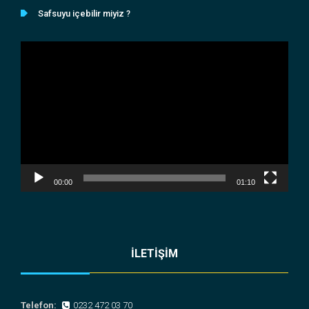
Safsuyu içebilir miyiz ?
Video
oynatıcı
00:00
01:10
İLETİŞİM
Telefon:
0232 472 03 70